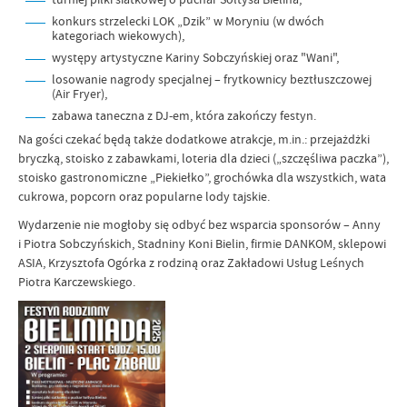
konkurs strzelecki LOK „Dzik” w Moryniu (w dwóch
kategoriach wiekowych),
występy artystyczne Kariny Sobczyńskiej oraz "Wani",
losowanie nagrody specjalnej – frytkownicy beztłuszczowej
(Air Fryer),
zabawa taneczna z DJ-em, która zakończy festyn.
Na gości czekać będą także dodatkowe atrakcje, m.in.: przejażdżki
bryczką, stoisko z zabawkami, loteria dla dzieci („szczęśliwa paczka”),
stoisko gastronomiczne „Piekiełko”, grochówka dla wszystkich, wata
cukrowa, popcorn oraz popularne lody tajskie.
Wydarzenie nie mogłoby się odbyć bez wsparcia sponsorów – Anny
i Piotra Sobczyńskich, Stadniny Koni Bielin, firmie DANKOM, sklepowi
ASIA, Krzysztofa Ogórka z rodziną oraz Zakładowi Usług Leśnych
Piotra Karczewskiego.