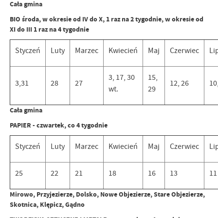
Cała gmina
BIO środa, w okresie od IV do X, 1 raz na 2 tygodnie, w okresie od
XI do III 1 raz na 4 tygodnie
Styczeń
Luty
Marzec
Kwiecień
Maj
Czerwiec
Li
3, 17, 30
15,
3,31
28
27
12, 26
10
wt.
29
Cała gmina
PAPIER - czwartek, co 4 tygodnie
Styczeń
Luty
Marzec
Kwiecień
Maj
Czerwiec
Li
25
22
21
18
16
13
11
Mirowo, Przyjezierze, Dolsko, Nowe Objezierze, Stare Objezierze,
Skotnica, Klępicz, Gądno