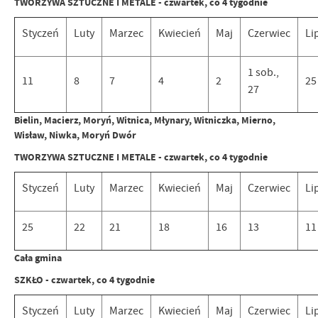
TWORZYWA SZTUCZNE I METALE - czwartek, co 4 tygodnie
Styczeń
Luty
Marzec
Kwiecień
Maj
Czerwiec
Li
1 sob.,
11
8
7
4
2
25
27
Bielin, Macierz, Moryń, Witnica, Młynary, Witniczka, Mierno,
Wisław, Niwka, Moryń Dwór
TWORZYWA SZTUCZNE I METALE - czwartek, co 4 tygodnie
Styczeń
Luty
Marzec
Kwiecień
Maj
Czerwiec
Li
25
22
21
18
16
13
11
Cała gmina
SZKŁO - czwartek, co 4 tygodnie
Styczeń
Luty
Marzec
Kwiecień
Maj
Czerwiec
Li