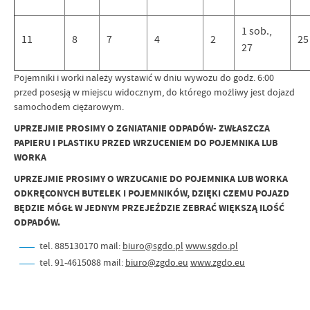
1 sob.,
11
8
7
4
2
25
27
Pojemniki i worki należy wystawić w dniu wywozu do godz. 6:00
przed posesją w miejscu widocznym, do którego możliwy jest dojazd
samochodem ciężarowym.
UPRZEJMIE PROSIMY O ZGNIATANIE ODPADÓW- ZWŁASZCZA
PAPIERU I PLASTIKU PRZED WRZUCENIEM DO POJEMNIKA LUB
WORKA
UPRZEJMIE PROSIMY O WRZUCANIE DO POJEMNIKA LUB WORKA
ODKRĘCONYCH BUTELEK I POJEMNIKÓW, DZIĘKI CZEMU POJAZD
BĘDZIE MÓGŁ W JEDNYM PRZEJEŹDZIE ZEBRAĆ WIĘKSZĄ ILOŚĆ
ODPADÓW.
tel. 885130170 mail:
biuro@sgdo.pl
www.sgdo.pl
tel. 91-4615088 mail:
biuro@zgdo.eu
www.zgdo.eu