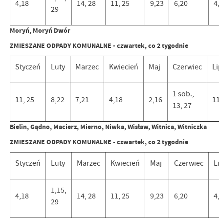
4,18
14, 28
11, 25
9,23
6,20
4
29
Moryń, Moryń Dwór
ZMIESZANE ODPADY KOMUNALNE - czwartek, co 2 tygodnie
Styczeń
Luty
Marzec
Kwiecień
Maj
Czerwiec
Li
1 sob.,
11, 25
8,22
7,21
4,18
2,16
11
13, 27
Bielin, Gądno, Macierz, Mierno, Niwka, Wisław, Witnica, Witniczka
ZMIESZANE ODPADY KOMUNALNE - czwartek, co 2 tygodnie
Styczeń
Luty
Marzec
Kwiecień
Maj
Czerwiec
L
1,15,
4,18
14, 28
11, 25
9,23
6,20
4
29