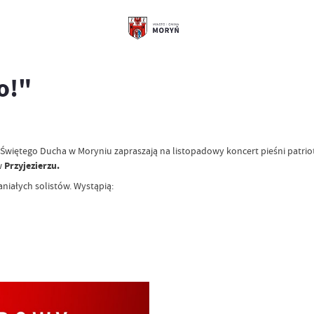
o!"
Świętego Ducha w Moryniu zapraszają na listopadowy koncert pieśni patrioty
w
Przyjezierzu.
iałych solistów. Wystąpią: