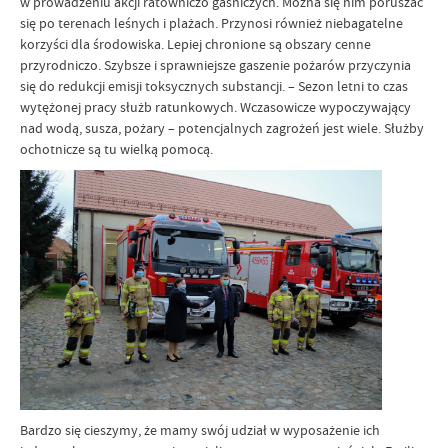
w prowadzeniu akcji ratowniczo gaśniczych. Można się nim poruszać
się po terenach leśnych i plażach. Przynosi również niebagatelne
korzyści dla środowiska. Lepiej chronione są obszary cenne
przyrodniczo. Szybsze i sprawniejsze gaszenie pożarów przyczynia
się do redukcji emisji toksycznych substancji. – Sezon letni to czas
wytężonej pracy służb ratunkowych. Wczasowicze wypoczywający
nad wodą, susza, pożary – potencjalnych zagrożeń jest wiele. Służby
ochotnicze są tu wielką pomocą.
Bardzo się cieszymy, że mamy swój udział w wyposażenie ich