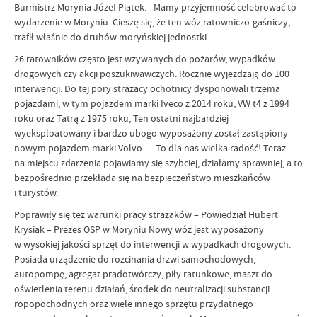
Burmistrz Morynia Józef Piątek. - Mamy przyjemność celebrować to
wydarzenie w Moryniu. Cieszę się, że ten wóz ratowniczo-gaśniczy,
trafił właśnie do druhów moryńskiej jednostki.
26 ratowników często jest wzywanych do pożarów, wypadków
drogowych czy akcji poszukiwawczych. Rocznie wyjeżdżają do 100
interwencji. Do tej pory strażacy ochotnicy dysponowali trzema
pojazdami, w tym pojazdem marki Iveco z 2014 roku, VW t4 z 1994
roku oraz Tatrą z 1975 roku, Ten ostatni najbardziej
wyeksploatowany i bardzo ubogo wyposażony został zastąpiony
nowym pojazdem marki Volvo . – To dla nas wielka radość! Teraz
na miejscu zdarzenia pojawiamy się szybciej, działamy sprawniej, a to
bezpośrednio przekłada się na bezpieczeństwo mieszkańców
i turystów.
Poprawiły się też warunki pracy strażaków – Powiedział Hubert
Krysiak – Prezes OSP w Moryniu Nowy wóz jest wyposażony
w wysokiej jakości sprzęt do interwencji w wypadkach drogowych.
Posiada urządzenie do rozcinania drzwi samochodowych,
autopompę, agregat prądotwórczy, piły ratunkowe, maszt do
oświetlenia terenu działań, środek do neutralizacji substancji
ropopochodnych oraz wiele innego sprzętu przydatnego