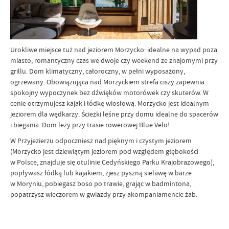
Urokliwe miejsce tuż nad jeziorem Morzycko: idealne na wypad poza
miasto, romantyczny czas we dwoje czy weekend ze znajomymi przy
grillu. Dom klimatyczny, całoroczny, w pełni wyposażony,
ogrzewany. Obowiązująca nad Morzyckiem strefa ciszy zapewnia
spokojny wypoczynek bez dźwięków motorówek czy skuterów. W
cenie otrzymujesz kajak i łódkę wiosłową. Morzycko jest idealnym
jeziorem dla wędkarzy. Ścieżki leśne przy domu idealne do spacerów
i biegania. Dom leży przy trasie rowerowej Blue Velo!
W Przyjezierzu odpoczniesz nad pięknym i czystym jeziorem
(Morzycko jest dziewiątym jeziorem pod względem głębokości
w Polsce, znajduje się otulinie Cedyńskiego Parku Krajobrazowego),
popływasz łódką lub kajakiem, zjesz pyszną sielawę w barze
w Moryniu, pobiegasz boso po trawie, grając w badmintona,
popatrzysz wieczorem w gwiazdy przy akompaniamencie żab.