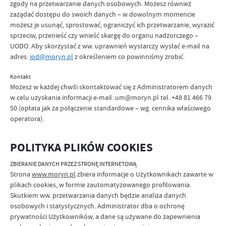
zgody na przetwarzanie danych osobowych. Możesz również
zażądać dostępu do swoich danych – w dowolnym momencie
możesz je usunąć, sprostować, ograniczyć ich przetwarzanie, wyrazić
sprzeciw, przenieść czy wnieść skargę do organu nadzorczego –
UODO. Aby skorzystać z ww. uprawnień wystarczy wysłać e-mail na
adres:
iod@moryn.pl
z określeniem co powinniśmy zrobić.
Kontakt
Możesz w każdej chwili skontaktować się z Administratorem danych
w celu uzyskania informacji e-mail: um@moryn.pl tel. +48 81 466 79
50 (opłata jak za połączenie standardowe – wg. cennika właściwego
operatora).
POLITYKA PLIKÓW COOKIES
ZBIERANIE DANYCH PRZEZ STRONĘ INTERNETOWĄ
Strona
www.moryn.pl
zbiera informacje o Użytkownikach zawarte w
plikach cookies, w formie zautomatyzowanego profilowania.
Skutkiem ww. przetwarzania danych będzie analiza danych
osobowych i statystycznych. Administrator dba o ochronę
prywatności Użytkowników, a dane są używane do zapewnienia