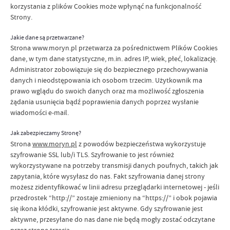
korzystania z plików Cookies może wpłynąć na funkcjonalność
Strony.
Jakie dane są przetwarzane?
Strona www.moryn.pl
przetwarza za pośrednictwem Plików Cookies
dane, w tym dane statystyczne, m.in. adres IP, wiek, płeć, lokalizację.
Administrator zobowiązuje się do bezpiecznego przechowywania
danych i nieodstępowania ich osobom trzecim. Użytkownik ma
prawo wglądu do swoich danych oraz ma możliwość zgłoszenia
żądania usunięcia bądź poprawienia danych poprzez wysłanie
wiadomości e-mail.
Jak zabezpieczamy Stronę?
Strona
www.moryn.pl
z powodów bezpieczeństwa wykorzystuje
szyfrowanie SSL lub/i TLS. Szyfrowanie to jest również
wykorzystywane na potrzeby transmisji danych poufnych, takich jak
zapytania, które wysyłasz do nas. Fakt szyfrowania danej strony
możesz zidentyfikować w linii adresu przeglądarki internetowej - jeśli
przedrostek “http://” zostaje zmieniony na “https://” i obok pojawia
się ikona kłódki, szyfrowanie jest aktywne. Gdy szyfrowanie jest
aktywne, przesyłane do nas dane nie będą mogły zostać odczytane
przez stronę trzecią.