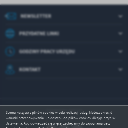
NEWSLETTER
PRZYDATNE LINKI
GODZINY PRACY URZĘDU
KONTAKT
Odwiedzin: 445728
Strona korzysta z plików cookies w celu realizacji usług. Możesz określić
warunki przechowywania lub dostępu do plików cookies klikając przycisk
Online: 2
Ustawienia. Aby dowiedzieć się więcej zachęcamy do zapoznania się z